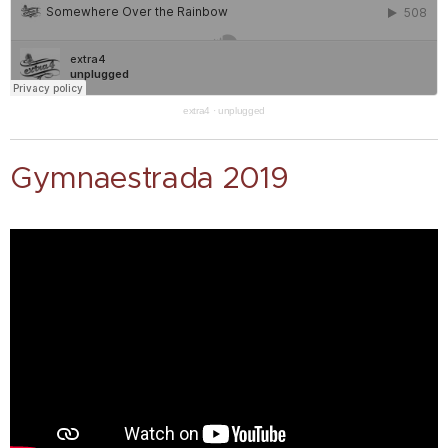
extra4
·
unplugged
Gymnaestrada 2019