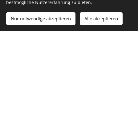
bestmögliche Nutzererfahrung zu bieten.
Nur notwendige akzeptieren
Alle akzeptieren
unplugged
Schönes Wetter, sommerliche
Temperaturen, grandiose Stimmung auf der
Terrasse ... nur die Band spielt drinnen vor
leerer Tanzfläche.
Nicht mit uns. Wir packen unsere
Akustikinstrumente und spielen dort, wo die